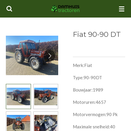
Ga
direct
naar
de
Fiat 90-90 DT
hoofdinhoud
Merk:Fiat
Type:90-90DT
Bouwjaar:1989
Motoruren:4657
Motorvermogen:90 Pk
Maximale snelheid:40