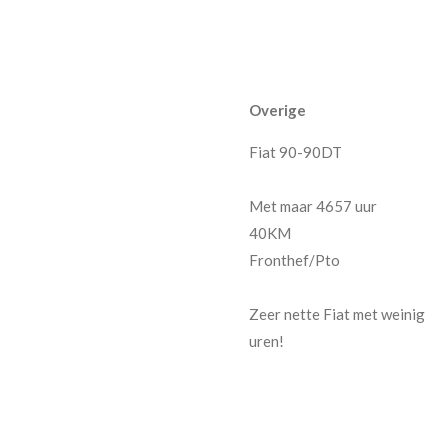
Overige
Fiat 90-90DT
Met maar 4657 uur
40KM
Fronthef/Pto
Zeer nette Fiat met weinig
uren!