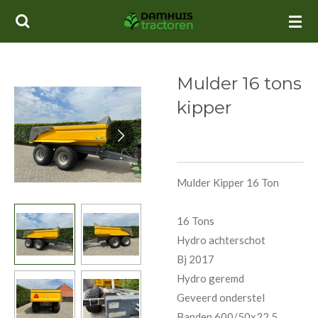
Ga
direct
naar
de
Mulder 16 tons
hoofdinhoud
kipper
Mulder Kipper 16 Ton
16 Tons
Hydro achterschot
Bj 2017
Hydro geremd
Geveerd onderstel
Banden 600/50x22,5