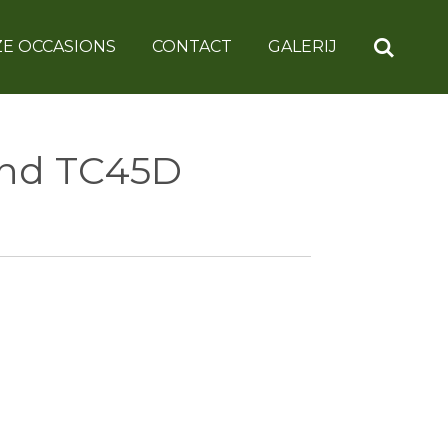
E OCCASIONS
CONTACT
GALERIJ
and TC45D