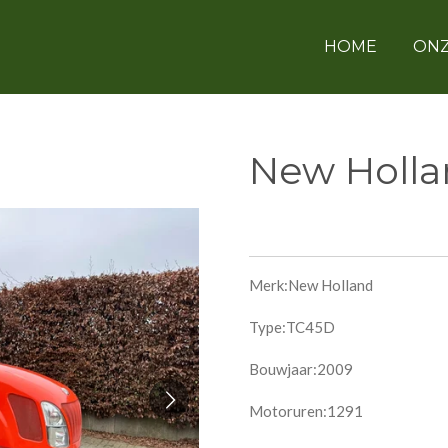
HOME
ONZ
New Holl
Merk:New Holland
Type:TC45D
Bouwjaar:2009
Motoruren:1291