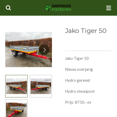
Ga
direct
naar
de
Jako Tiger 50
hoofdinhoud
Jako Tiger 50
Nieuw overjarig
Hydro geremd
Hydro steunpoot
Prijs: 8750,- ex