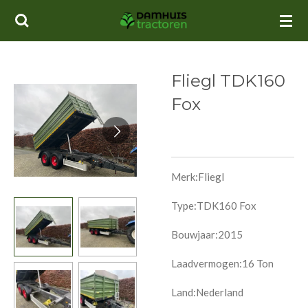
Ga
direct
naar
de
Fliegl TDK160
hoofdinhoud
Fox
Merk:Fliegl
Type:TDK160 Fox
Bouwjaar:2015
Laadvermogen:16 Ton
Land:Nederland