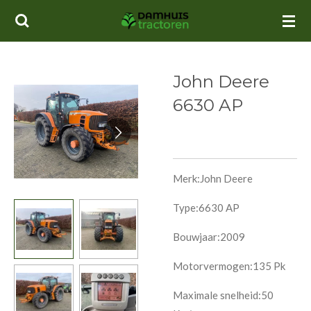
Ga
direct
naar
de
John Deere
hoofdinhoud
6630 AP
Merk:John Deere
Type:6630 AP
Bouwjaar:2009
Motorvermogen:135 Pk
Maximale snelheid:50