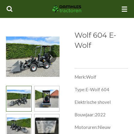
Ga
direct
naar
de
Wolf 604 E-
hoofdinhoud
Wolf
Merk:Wolf
Type:E-Wolf 604
Elektrische shovel
Bouwjaar:2022
Motoruren:Nieuw