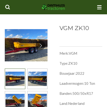
Ga
direct
naar
de
VGM ZK10
hoofdinhoud
Merk:VGM
Type:ZK10
Bouwjaar:2022
L
aadvermogen:10 Ton
Banden:500/50xR17
Land:Nederland