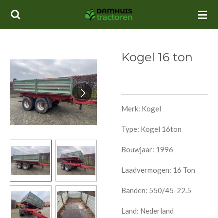
Ga
direct
naar
de
Kogel 16 ton
hoofdinhoud
Merk: Kogel
Type: Kogel 16ton
Bouwjaar: 1996
Laadvermogen: 16 Ton
Banden: 550/45-22.5
Land: Nederland