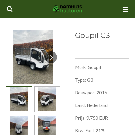
Ga
direct
naar
de
Goupil G3
hoofdinhoud
Merk: Goupil
Type: G3
Bouwjaar: 2016
Land: Nederland
Prijs:
9.750
EUR
Btw: Excl. 21%