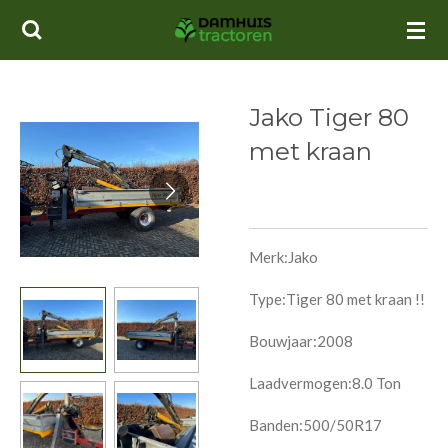
Ga
direct
naar
de
Jako Tiger 80
hoofdinhoud
met kraan
Merk:Jako
Type:Tiger 80 met kraan !!
Bouwjaar:2008
Laadvermogen:8.0 Ton
Banden:500/50R17