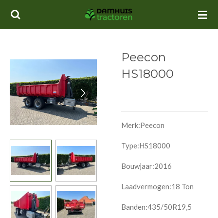
Ga
direct
naar
de
Peecon
hoofdinhoud
HS18000
Merk:Peecon
Type:HS18000
Bouwjaar:2016
Laadvermogen:18 Ton
Banden:435/50R19,5