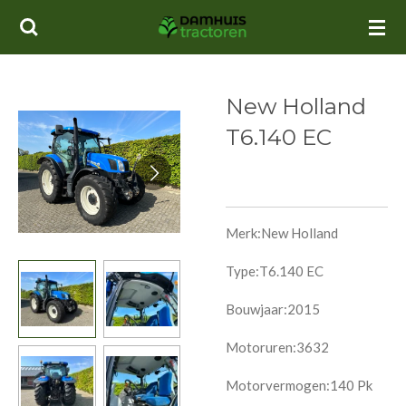
Ga
direct
naar
de
New Holland
hoofdinhoud
T6.140 EC
Merk:New Holland
Type:T6.140 EC
Bouwjaar:2015
Motoruren:3632
Motorvermogen:140 Pk