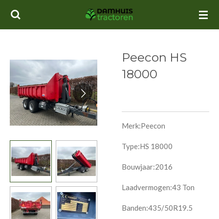
Ga
direct
naar
de
Peecon HS
hoofdinhoud
18000
Merk:Peecon
Type:HS 18000
Bouwjaar:2016
Laadvermogen:43 Ton
Banden:435/50R19.5